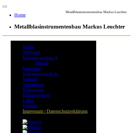
Metallblasinstrumentenbau Markus Leuchter
Home
Metallblasinstrumentenbau Markus Leuchter
Home
Werkstatt
Instru­menten­bau ▾
Aktuell
Reparatur
Instrumentenpflege
Verkauf
Vermietung
Referenzen
Klangbeispiele
Links
Kontakt
Impressum / Datenschutz­erklärung